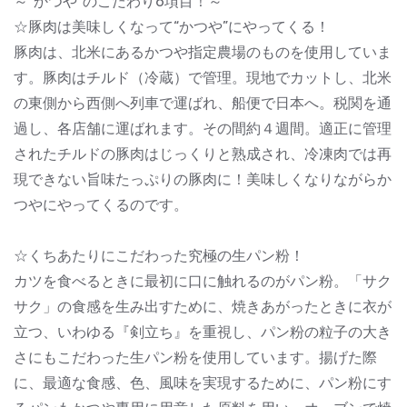
～”かつや”のこだわり6項目！～
☆豚肉は美味しくなって“かつや”にやってくる！
豚肉は、北米にあるかつや指定農場のものを使用していま
す。豚肉はチルド（冷蔵）で管理。現地でカットし、北米
の東側から西側へ列車で運ばれ、船便で日本へ。税関を通
過し、各店舗に運ばれます。その間約４週間。適正に管理
されたチルドの豚肉はじっくりと熟成され、冷凍肉では再
現できない旨味たっぷりの豚肉に！美味しくなりながらか
つやにやってくるのです。
☆くちあたりにこだわった究極の生パン粉！
カツを食べるときに最初に口に触れるのがパン粉。「サク
サク」の食感を生み出すために、焼きあがったときに衣が
立つ、いわゆる『剣立ち』を重視し、パン粉の粒子の大き
さにもこだわった生パン粉を使用しています。揚げた際
に、最適な食感、色、風味を実現するために、パン粉にす