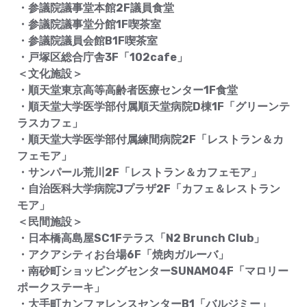
・参議院議事堂本館2F議員食堂
・参議院議事堂分館1F喫茶室
・参議院議員会館B1F喫茶室
・戸塚区総合庁舎3F「102cafe」
＜文化施設＞
・順天堂東京高等高齢者医療センター1F食堂
・順天堂大学医学部付属順天堂病院D棟1F「グリーンテ
ラスカフェ」
・順天堂大学医学部付属練間病院2F「レストラン＆カ
フェモア」
・サンパール荒川2F「レストラン＆カフェモア」
・自治医科大学病院Jプラザ2F「カフェ＆レストラン
モア」
＜民間施設＞
・日本橋高島屋SC1Fテラス「N2 Brunch Club」
・アクアシティお台場6F「焼肉ガルーバ」
・南砂町ショッピングセンターSUNAMO4F「マロリー
ポークステーキ」
・大手町カンファレンスセンターB1「バルジミー」