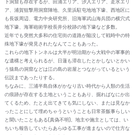
下洞窟も存在するが、田浦エリア、汐入エリア、走水エリ
ア、浦賀狙撃用洞窟陣地、久里浜駐屯地地下壕、西地区に
も長坂周辺、電力中央研究所、旧海軍武山海兵団の横穴式
地下壕、海軍砲術学校長井分校跡の地下壕など多数。
近年でも突然大多和の住宅街の道路が陥没して戦時中の特
殊地下壕が発見されたなんてこともあった。
これらの地下トンネルは大半が明治期から大戦中の軍事的
な遺構と考えられるが、日蓮も滞在したとかしないとかい
う猿島の洞窟などは江の島の岩屋とつながっているという
伝説まであったりする。
ちなみに、三浦半島自体がかなり古い時代から人類の生活
の痕跡が存在する土地ということもあり、掘ればなにか出
てくるため、たとえ出てきても気にしない、または見なか
ったことにして埋めちゃうということも日常茶飯事らしい
と聞いたこともある(真偽不明)。地主や施主としては、い
ちいち報告していたらあらゆる工事が進まないので仕方な