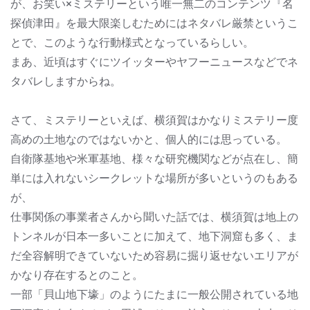
が、お笑い×ミステリーという唯一無二のコンテンツ『名
探偵津田』を最大限楽しむためにはネタバレ厳禁というこ
とで、このような行動様式となっているらしい。
まあ、近頃はすぐにツイッターやヤフーニュースなどでネ
タバレしますからね。
さて、ミステリーといえば、横須賀はかなりミステリー度
高めの土地なのではないかと、個人的には思っている。
自衛隊基地や米軍基地、様々な研究機関などが点在し、簡
単には入れないシークレットな場所が多いというのもある
が、
仕事関係の事業者さんから聞いた話では、横須賀は地上の
トンネルが日本一多いことに加えて、地下洞窟も多く、ま
だ全容解明できていないため容易に掘り返せないエリアが
かなり存在するとのこと。
一部「貝山地下壕」のようにたまに一般公開されている地