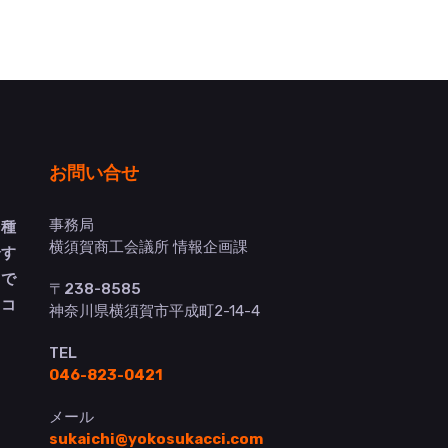
お問い合せ
事務局
多種
横須賀商工会議所 情報企画課
介す
トで
〒238-8585
ヨコ
神奈川県横須賀市平成町2-14-4
TEL
046-823-0421
メール
sukaichi@yokosukacci.com
）