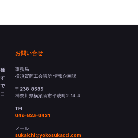
お問い合せ
事務局
多種
横須賀商工会議所 情報企画課
介す
トで
〒238-8585
ヨコ
神奈川県横須賀市平成町2-14-4
TEL
046-823-0421
メール
sukaichi@yokosukacci.com
）