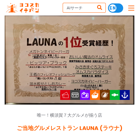
唯一！横須賀７大グルメが揃う店
ご当地グルメレストラン LAUNA (ラウナ)