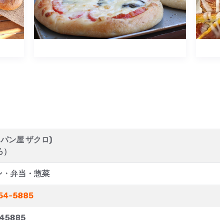
 (パン屋 ザクロ)
ろ）
ン・弁当・惣菜
54-5885
45885