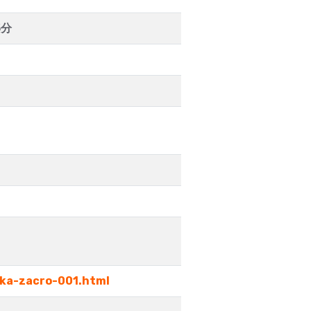
5分
uka-zacro-001.html