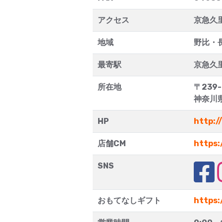
アクセス
京急久
地域
野比・
最寄駅
京急久
所在地
〒239-
神奈川
HP
http:/
店舗CM
https
SNS
おもてなしギフト
https: