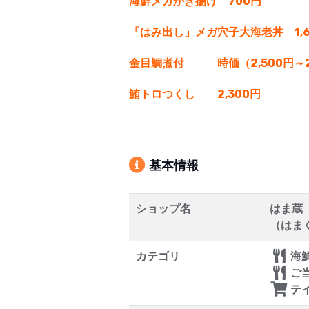
海鮮メガかき揚げ 700円
「はみ出し」メガ穴子大海老丼 1,6
金目鯛煮付 時価（2,500円～2
鮪トロつくし 2,300円
基本情報
ショップ名
はま蔵
（はま
カテゴリ
海
ご
テ