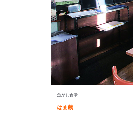
魚がし食堂
はま蔵