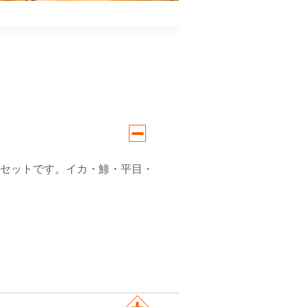
るセットです。イカ・鯵・平目・
。