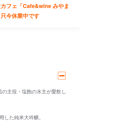
カフェ「Cafe&wine みやま
」只今休業中です
船の主役・塩飽の水主が愛飲し
使用した純米大吟醸。