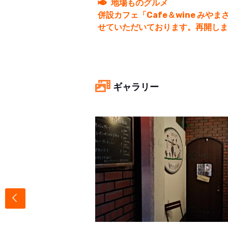
地場ものグルメ
併設カフェ「Cafe＆wine みや
せていただいております。再開しま
ギャラリー