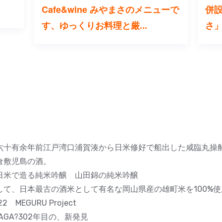
Cafe&wine みやまさのメニューで
併設
す、ゆっくりお料理と厳...
さ
六十有余年前江戸湾口浦賀湊から日米修好で船出した咸臨丸操
倉敷児島の酒。
日米で造る純米吟醸 山田錦の純米吟醸
して、日本最古の酒米として有名な岡山県産の雄町米を100%
22 MEGURU Project
RAGA?302年目の、新発見