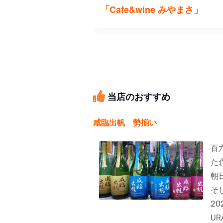
「Cafe&wine みやまさ」
当店のおすすめ
咸臨出帆 勢揃い
百
た
朝
そ
20
U