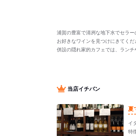
浦賀の豊富で清冽な地下水でセラー
お好きなワインを見つけにきてくだ
併設の隠れ家的カフェでは、ランチ
当店イチバン
夏
イ
特