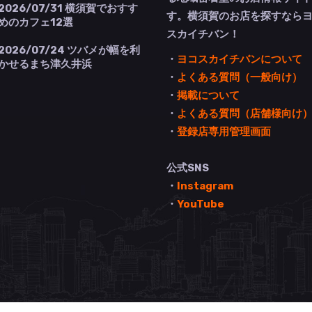
2026/07/31
横須賀でおすす
す。横須賀のお店を探すなら
めのカフェ12選
スカイチバン！
2026/07/24
ツバメが幅を利
・
ヨコスカイチバンについて
かせるまち津久井浜
・
よくある質問（一般向け）
・
掲載について
・
よくある質問（店舗様向け
・
登録店専用管理画面
公式SNS
・
Instagram
・
YouTube