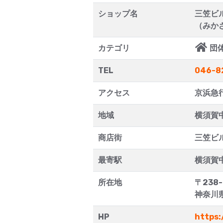
ショップ名
三笠ビ
（みか
カテゴリ
団
TEL
046-8
アクセス
京浜急
地域
横須賀
商店街
三笠ビ
最寄駅
横須賀
所在地
〒238
神奈川
HP
https: