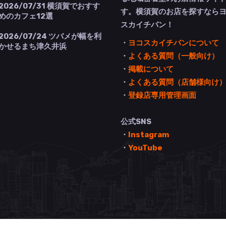
2026/07/31
横須賀でおすす
す。横須賀のお店を探すなら
めのカフェ12選
スカイチバン！
2026/07/24
ツバメが幅を利
・
ヨコスカイチバンについて
かせるまち津久井浜
・
よくある質問（一般向け）
・
掲載について
・
よくある質問（店舗様向け
・
登録店専用管理画面
公式SNS
・
Instagram
・
YouTube