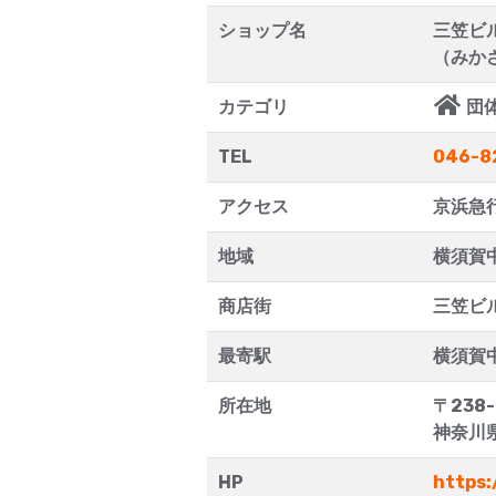
ショップ名
三笠ビ
（みか
カテゴリ
団
TEL
046-8
アクセス
京浜急
地域
横須賀
商店街
三笠ビ
最寄駅
横須賀
所在地
〒238
神奈川
HP
https: