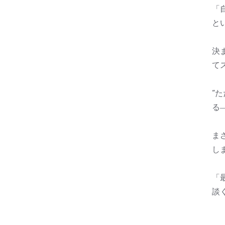
「
と
決
て
“
る
ま
し
「
談