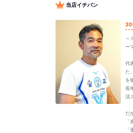
当店イチバン
3
～
ー
代
た
を
長
活
だ
「
「