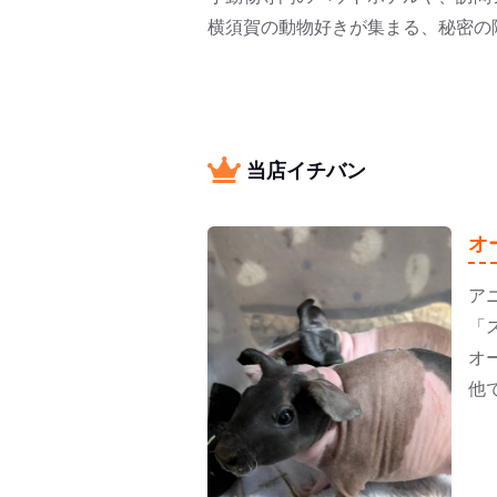
横須賀の動物好きが集まる、秘密の
当店イチバン
オ
ア
「
オ
他