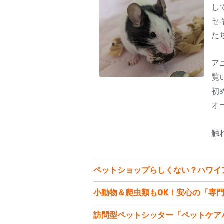
し
セ
た
ア
覧
初
オ
触
ペットショップらしくない？ハワイ
小動物＆爬虫類もOK！安心の「専
訪問型ペットシッター「ペットケア