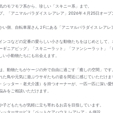
気のモフモフ系から、珍しい「スキニー系」まで。
。「アニマルパラダイス レアレア」2026年４月25日オープ
かい側、自転車屋さん２Fにある「アニマルパラダイス レアレ
インコなどの定番の愛らしい小さな動物たちをはじめとして、
ーギニアピッグ」「スキニーラット」「ファンシーラット」「
しい小動物たちにも出会えます。
は、動物たちがケージの外で自由に過ごす「癒しの空間」です
れた鳥や元気に遊ぶウサギたちの姿を間近に感じていただけま
・シッター・老犬介護）を持つオーナーが、一匹一匹に深い愛
悩みをご相談いただけます。
や子どもたちが気軽に立ち寄れるお店を目指しています。
シッターサービス「ペットケアハウス レアレア」も併設。