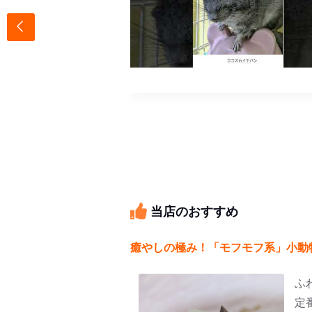
ター
当店のおすすめ
癒やしの極み！「モフモフ系」小動
ふ
定