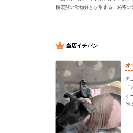
横須賀の動物好きが集まる、秘密の
当店イチバン
オ
ア
「
オ
他