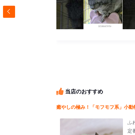
ター
当店のおすすめ
癒やしの極み！「モフモフ系」小動
ふ
定