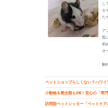
し
セ
た
ア
覧
初
オ
触
ペットショップらしくない？ハワイ
小動物＆爬虫類もOK！安心の「専
訪問型ペットシッター「ペットケア