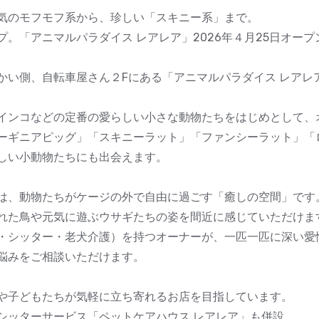
気のモフモフ系から、珍しい「スキニー系」まで。
。「アニマルパラダイス レアレア」2026年４月25日オープ
かい側、自転車屋さん２Fにある「アニマルパラダイス レアレ
インコなどの定番の愛らしい小さな動物たちをはじめとして、
ーギニアピッグ」「スキニーラット」「ファンシーラット」「
しい小動物たちにも出会えます。
は、動物たちがケージの外で自由に過ごす「癒しの空間」です
れた鳥や元気に遊ぶウサギたちの姿を間近に感じていただけま
・シッター・老犬介護）を持つオーナーが、一匹一匹に深い愛
悩みをご相談いただけます。
や子どもたちが気軽に立ち寄れるお店を目指しています。
シッターサービス「ペットケアハウス レアレア」も併設。