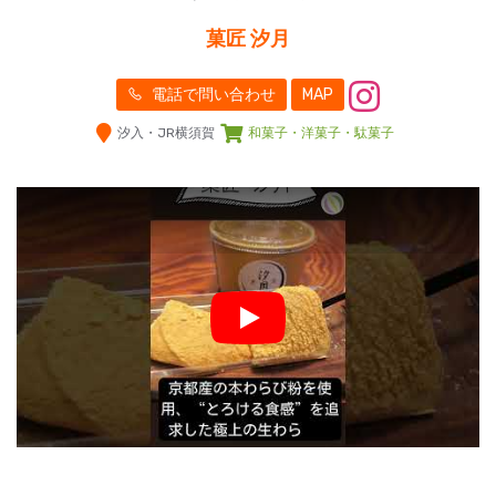
菓匠 汐月
電話で問い合わせ
MAP
汐入・JR横須賀
和菓子・洋菓子・駄菓子
Play