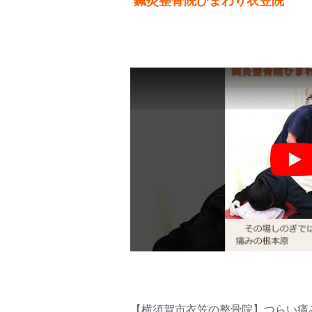
鍼灸整骨院ひまわり衣笠院
Pla
【横須賀市衣笠の整骨院】つらい痛