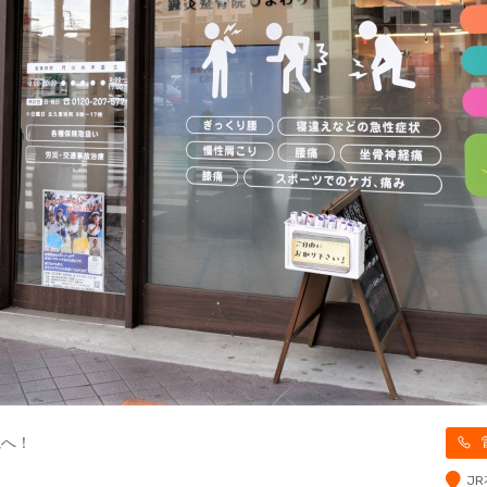
院へ！
J