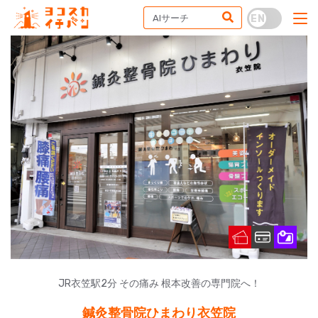
JR衣笠駅2分 その痛み 根本改善の専門院へ！
鍼灸整骨院ひまわり衣笠院