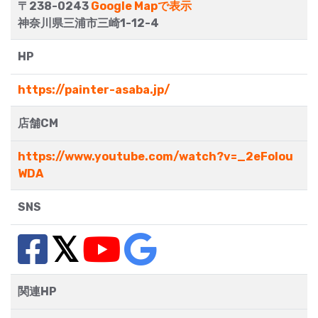
〒238-0243
Google Mapで表示
神奈川県三浦市三崎1-12-4
HP
https://painter-asaba.jp/
店舗CM
https://www.youtube.com/watch?v=_2eFolou
WDA
SNS
関連HP