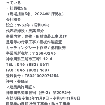
っている
・社員数5名
（現場担当3名、2024年1月現在）
会社概要
設立：1933年（昭和8年）
代表取締役：浅葉 洋介
事業内容：建物・船舶塗装工事 及び
足場等の付帯工事 / 看板作製設置
カッティングシート作成 / 塗料販売
事業所所在地：〒238-0243
神奈川県三浦市三崎1-12-4
TEL：046（882）5611
FAX：046（882）1687
登録番号：T5021002071254
許可・登録証
＜建築業許可証＞
神奈川県知事 許可（般-3） 第2092号
有効期限 令和3年11月9日～令和8年11月8日
建築業の種類 塗装工事業 / 防水工事業