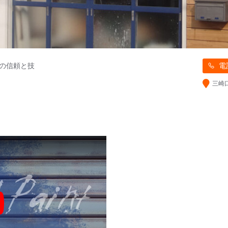
年の信頼と技
電
三崎
y