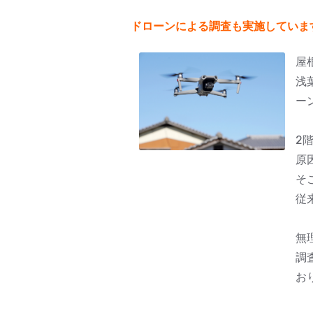
ドローンによる調査も実施していま
屋
浅
ー
2
原
そ
従
無
調
お