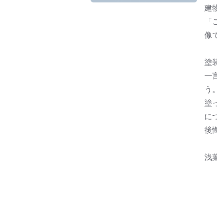
建
「
像
塗
一
う
塗
に
後
浅