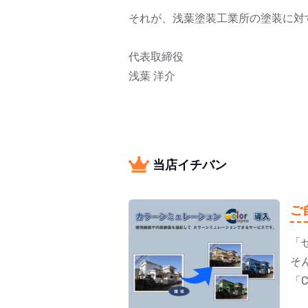
それが、浅葉塗装工業所の塗装に対
代表取締役
浅葉 洋介
当店イチバン
ご
「
そ
「C