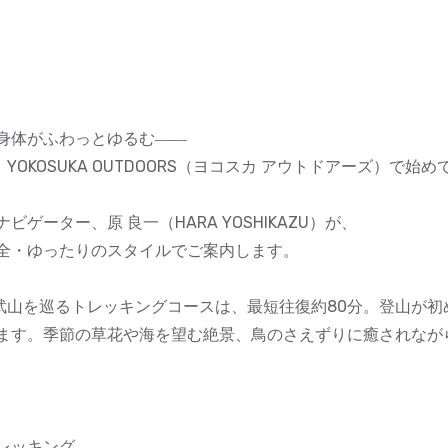
身体がふわっとゆるむ――
OKOSUKA OUTDOORS（ヨコスカ アウトドアーズ）で始
ーター、原 良一（HARA YOSHIKAZU）が、
全・ゆったりのスタイルでご案内します。
～武山を巡るトレッキングコースは、最短往復約80分。登山が
ます。季節の草花や海を望む絶景、鳥のさえずりに癒されなが
レッキング。