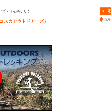
ィビティを楽しもう！
電
京急
 （ヨコスカアウトドアーズ）
y