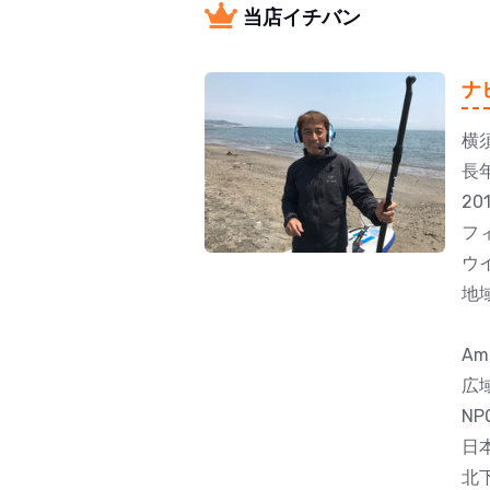
当店イチバン
ナ
横
長
2
フ
ウ
地
Am
広
N
日
北