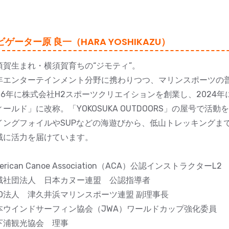
ビゲーター原 良一（HARA YOSHIKAZU）
須賀生まれ・横須賀育ちの“ジモティ”。
年エンターテインメント分野に携わりつつ、マリンスポーツの
016年に株式会社H2スポーツクリエイションを創業し、2024
ィールド」に改称。「YOKOSUKA OUTDOORS」の屋号で活動
イングフォイルやSUPなどの海遊びから、低山トレッキングまで
域に活力を届けています。
erican Canoe Association（ACA）公認インストラクターL2
域社団法人 日本カヌー連盟 公認指導者
PO法人 津久井浜マリンスポーツ連盟 副理事長
本ウインドサーフィン協会（JWA）ワールドカップ強化委員
下浦観光協会 理事