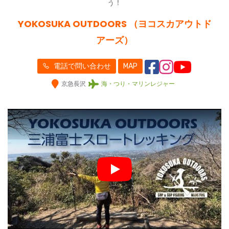
う！
YOKOSUKA OUTDOORS （ヨコスカアウトド
アーズ）
電話で問い合わせ
MAP
京急長沢
海・つり・マリンレジャー
Play