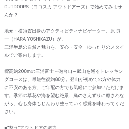
OUTDOORS（ヨコスカ アウトドアーズ）で始めてみませ
んか？
地元・横須賀出身のアクティビティナビゲーター、原 良
一（HARA YOSHIKAZU）が、
三浦半島の自然と魅力を、安心・安全・ゆったりのスタイ
ルでご案内します。
標高約200mの三浦富士～砲台山～武山を巡るトレッキン
グコースは、最短往復約80分。登山が初めての方や体力
に不安のある方、ご年配の方でも気軽にご参加いただけま
す。季節の草花や海を望む絶景、鳥のさえずりに癒されな
がら、心も身体もじんわり整っていく感覚を味わってくだ
さい。
■“整う”アウトドアの魅力