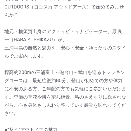
OUTDOORS（ヨコスカ アウトドアーズ）で始めてみませ
んか？
地元・横須賀出身のアクティビティナビゲーター、原 良
一（HARA YOSHIKAZU）が、
三浦半島の自然と魅力を、安心・安全・ゆったりのスタイ
ルでご案内します。
標高約200mの三浦富士～砲台山～武山を巡るトレッキン
グコースは、最短往復約80分。登山が初めての方や体力
に不安のある方、ご年配の方でも気軽にご参加いただけま
す。季節の草花や海を望む絶景、鳥のさえずりに癒されな
がら、心も身体もじんわり整っていく感覚を味わってくだ
さい。
■“整う”アウトドアの魅力