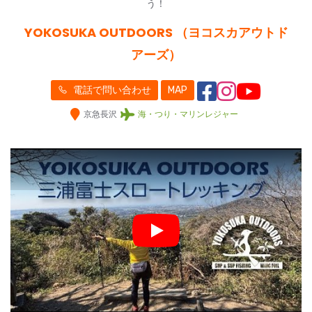
う！
YOKOSUKA OUTDOORS （ヨコスカアウトド
アーズ）
電話で問い合わせ
MAP
京急長沢
海・つり・マリンレジャー
Play