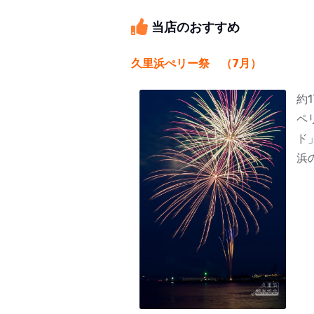
当店のおすすめ
久里浜ぺリー祭 （7月）
約
ペ
ド
浜