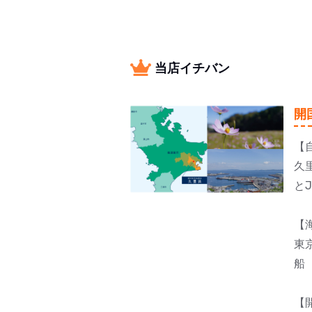
当店イチバン
開
【
久
と
【
東
船
【