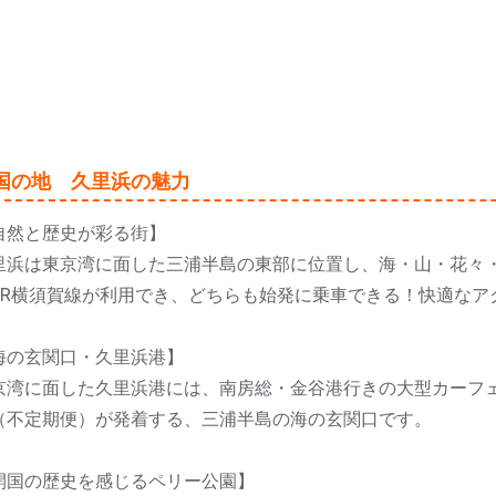
国の地 久里浜の魅力
自然と歴史が彩る街】
里浜は東京湾に面した三浦半島の東部に位置し、海・山・花々
JR横須賀線が利用でき、どちらも始発に乗車できる！快適なア
海の玄関口・久里浜港】
京湾に面した久里浜港には、南房総・金谷港行きの大型カーフ
（不定期便）が発着する、三浦半島の海の玄関口です。
開国の歴史を感じるペリー公園】