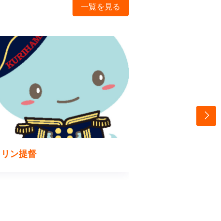
一覧を見る
カリン提督
久里浜観光協会ホ
案内