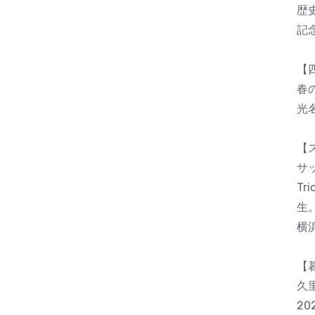
歴
記
【
春
光
【
サッ
Tr
生
横
【
久
2