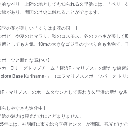
史的なペリー上陸の地としても知られる久里浜には、「ペリー
念館があり、開国の歴史に触れることができます。
四季の花が美しい「くりはま花の国」】
のポピーや夏のヒマワリ、秋のコスモス、冬のツバキが美しく
名所としても人気。10mの大きなゴジラのすべり台も名物で、
スポーツと新たな賑わい】
カーJリーグトップチーム「横浜F・マリノス」の新たな練習施設「F・Ma
icolore Base Kurihama-」 （エフマリノススポーツパー
。
浜F・マリノス」のホームタウンとして賑わう久里浜の新たな
暮らしやすさも進化中】
里浜の魅力は観光だけにとどまりません。
025年には、神明町に市立総合医療センターが開院。観光だけ