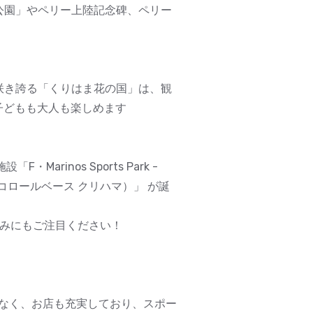
公園」やペリー上陸記念碑、ペリー
咲き誇る「くりはま花の国」は、観
子どもも大人も楽しめます
rinos Sports Park -
ク トリコロールベース クリハマ）」 が誕
歩みにもご注目ください！
でなく、お店も充実しており、スポー