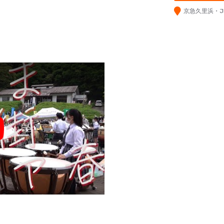
京急久里浜・J
y