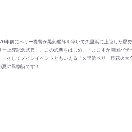
170年前にペリー提督が黒船艦隊を率いて久里浜に上陸した歴
リー上陸記念式典」。この式典をはじめ、「よこすか開国バザ
」、そしてメインイベントともいえる「久里浜ペリー祭花火大
の夏の風物詩です！