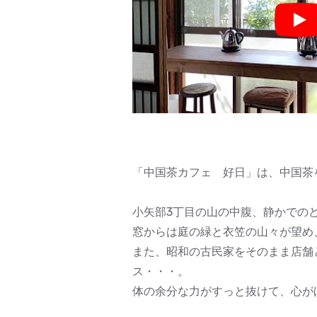
Pla
「中国茶カフェ 好日」は、中国茶
小矢部3丁目の山の中腹、静かでの
窓からは庭の緑と衣笠の山々が望め
また、昭和の古民家をそのまま店舗
ス・・・。
体の余分な力がすっと抜けて、心が