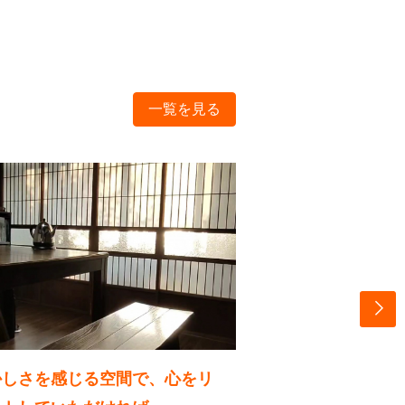
一覧を見る
かしさを感じる空間で、心をリ
景色を楽しみなが