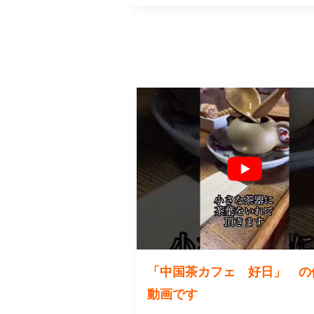
「中国茶カフェ 好日」 の
動画です