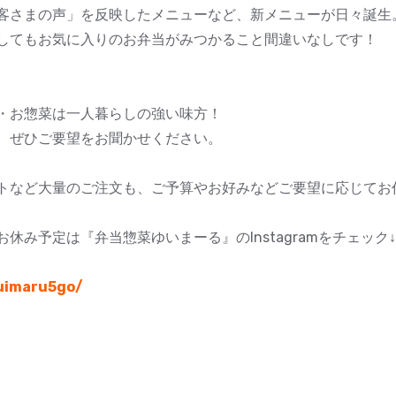
客さまの声」を反映したメニューなど、新メニューが日々誕生
してもお気に入りのお弁当がみつかること間違いなしです！
・お惣菜は一人暮らしの強い味方！
、ぜひご要望をお聞かせください。
トなど大量のご注文も、ご予算やお好みなどご要望に応じてお
み予定は『弁当惣菜ゆいまーる』のInstagramをチェック↓
uimaru5go/