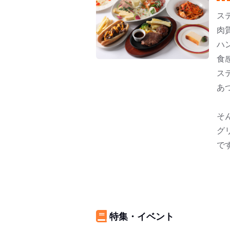
ス
肉
ハ
食
ス
あ
そ
グ
で
特集・イベント