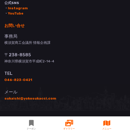
公式SNS
・
Instagram
・
YouTube
お問い合せ
事務局
横須賀商工会議所 情報企画課
〒238-8585
神奈川県横須賀市平成町2-14-4
TEL
046-823-0421
メール
sukaichi@yokosukacci.com
© 横須賀商工会議所 All Rights Reserved.
掲載について
お問い合わせ
登録店用管理画面
3
クーポン
ギャラリー
メニュー