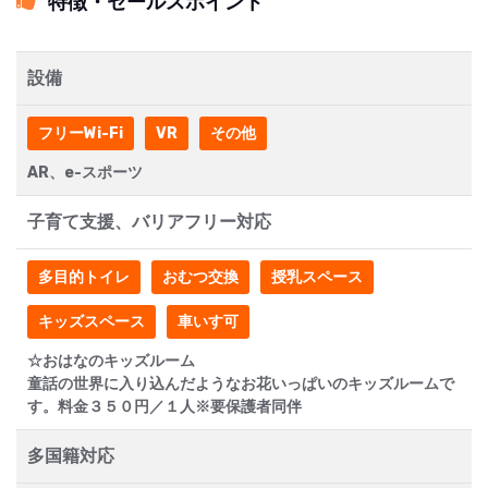
特徴・セールスポイント
設備
フリーWi-Fi
VR
その他
AR、e-スポーツ
子育て支援、バリアフリー対応
多目的トイレ
おむつ交換
授乳スペース
キッズスペース
車いす可
☆おはなのキッズルーム
童話の世界に入り込んだようなお花いっぱいのキッズルームで
す。料金３５０円／１人※要保護者同伴
多国籍対応