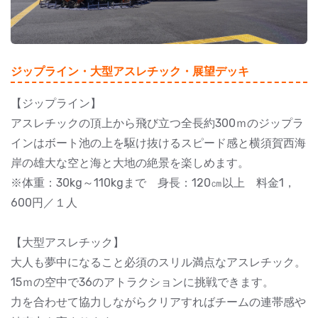
ジップライン・大型アスレチック・展望デッキ
【ジップライン】
アスレチックの頂上から飛び立つ全長約300ｍのジップラ
インはボート池の上を駆け抜けるスピード感と横須賀西海
岸の雄大な空と海と大地の絶景を楽しめます。
※体重：30kg～110kgまで 身長：120㎝以上 料金1，
600円／１人
【大型アスレチック】
大人も夢中になること必須のスリル満点なアスレチック。
15ｍの空中で36のアトラクションに挑戦できます。
力を合わせて協力しながらクリアすればチームの連帯感や