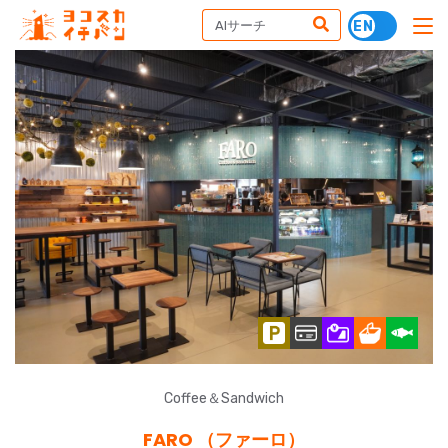
Coffee＆Sandwich
FARO （ファーロ）