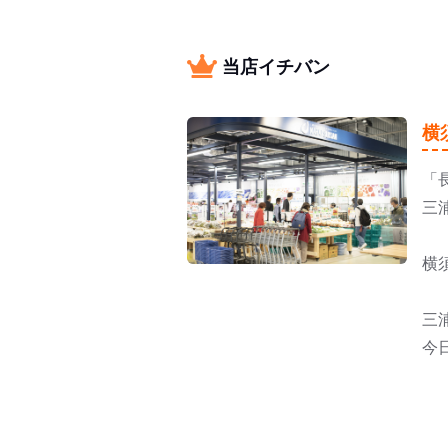
当店イチバン
横
「
三
横
三
今