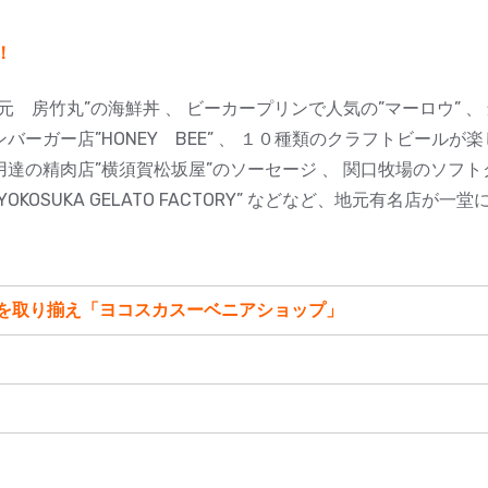
！
網元 房竹丸”の海鮮丼 、 ビーカープリンで人気の”マーロウ” 
ンバーガー店”HONEY BEE” 、 １０種類のクラフトビールが楽
用達の精肉店”横須賀松坂屋”のソーセージ 、 関口牧場のソフ
”YOKOSUKA GELATO FACTORY” などなど、地元有名店
を取り揃え「ヨコスカスーベニアショップ」