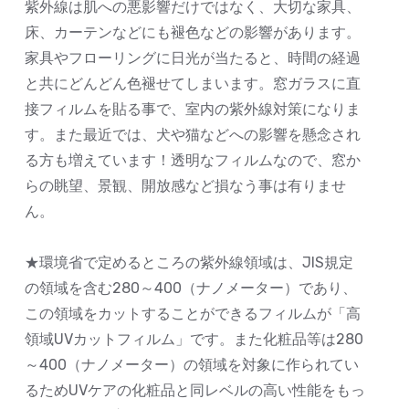
紫外線は肌への悪影響だけではなく、大切な家具、
床、カーテンなどにも褪色などの影響があります。
家具やフローリングに日光が当たると、時間の経過
と共にどんどん色褪せてしまいます。窓ガラスに直
接フィルムを貼る事で、室内の紫外線対策になりま
す。また最近では、犬や猫などへの影響を懸念され
る方も増えています！透明なフィルムなので、窓か
らの眺望、景観、開放感など損なう事は有りませ
ん。
★環境省で定めるところの紫外線領域は、JIS規定
の領域を含む280～400（ナノメーター）であり、
この領域をカットすることができるフィルムが「高
領域UVカットフィルム」です。また化粧品等は280
～400（ナノメーター）の領域を対象に作られてい
るためUVケアの化粧品と同レベルの高い性能をもっ