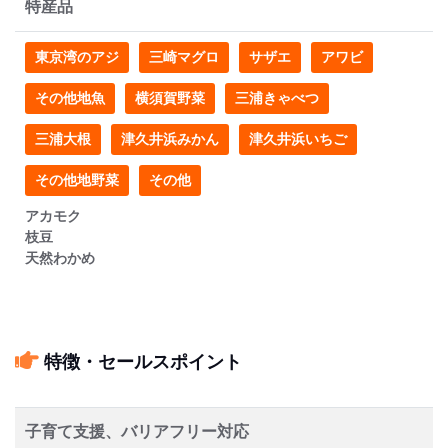
特産品
東京湾のアジ
三崎マグロ
サザエ
アワビ
その他地魚
横須賀野菜
三浦きゃべつ
三浦大根
津久井浜みかん
津久井浜いちご
その他地野菜
その他
アカモク
枝豆
天然わかめ
特徴・セールスポイント
子育て支援、バリアフリー対応