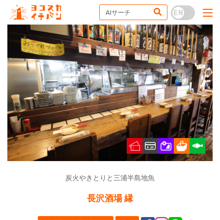
炭火やきとりと三浦半島地魚
長沢酒場 縁