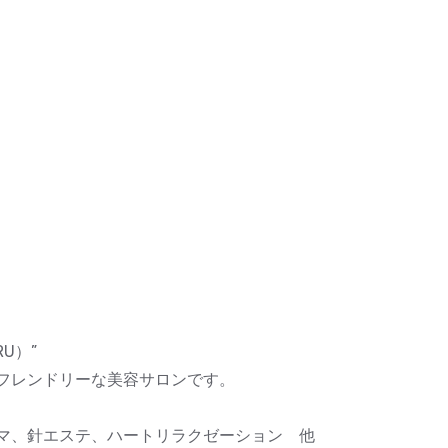
U）”
フレンドリーな美容サロンです。
マ、針エステ、ハートリラクゼーション 他