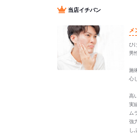
当店イチバン
メ
ひ
男
施
心
高
実
ム
強
し