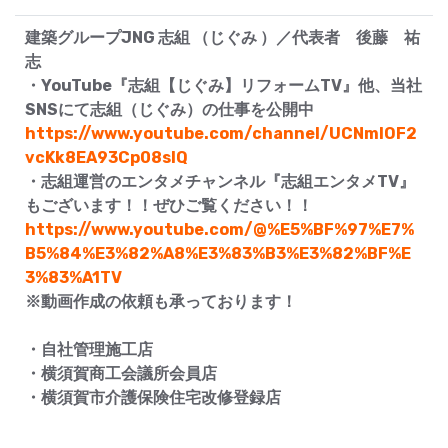
建築グループJNG 志組 （じぐみ ）／代表者 後藤 祐
志
・YouTube『志組【じぐみ】リフォームTV』他、当社
SNSにて志組（じぐみ）の仕事を公開中
https://www.youtube.com/channel/UCNmIOF2
vcKk8EA93Cp08slQ
・志組運営のエンタメチャンネル『志組エンタメTV』
もございます！！ぜひご覧ください！！
https://www.youtube.com/@%E5%BF%97%E7%
B5%84%E3%82%A8%E3%83%B3%E3%82%BF%E
3%83%A1TV
※動画作成の依頼も承っております！
・自社管理施工店
・横須賀商工会議所会員店
・横須賀市介護保険住宅改修登録店