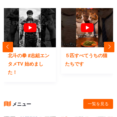
北斗の拳 #志組エン
５匹すべてうちの猫
タメTV 始めまし
たちです
た！
メニュー
一覧を見る