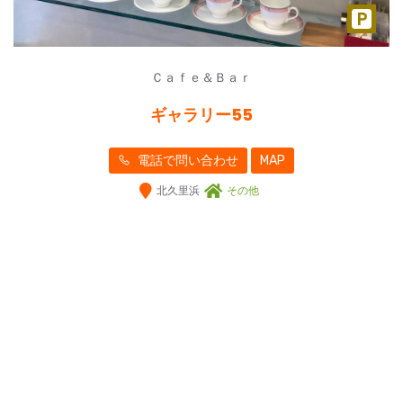
Ｃａｆｅ＆Ｂａｒ
ギャラリー55
電話で問い合わせ
MAP
北久里浜
その他