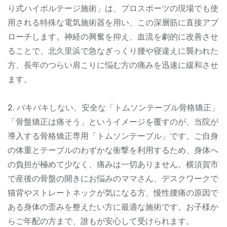
り式ハイボルテージ施術」は、プロスポーツの現場でも使
用される特殊な電気施術器を用い、この深層筋に直接アプ
ローチします。神経の興奮を抑え、血流を劇的に改善させ
ることで、北久里浜で急なぎっくり腰や寝違えに襲われた
方、長年のつらい肩こりに悩む方の痛みを迅速に緩和させ
ます。
2. バキバキしない、安全な「トムソンテーブル骨格矯正」
「骨盤矯正は痛そう」というイメージを覆すのが、当院が
導入する骨格矯正専用「トムソンテーブル」です。ご自身
の体重とテーブルのわずかな衝撃を利用するため、身体へ
の負担が極めて少なく、痛みは一切ありません。横須賀市
で産後の骨盤の開きにお悩みのママさん、デスクワークで
猫背やストレートネックが気になる方、慢性腰痛の原因で
ある身体の歪みを整えたい方に最適な施術です。お子様か
らご年配の方まで、誰もが安心して受けられます。