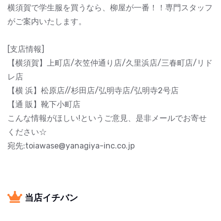
横須賀で学生服を買うなら、柳屋が一番！！専門スタッフ
がご案内いたします。
[支店情報]
【横須賀】上町店/衣笠仲通り店/久里浜店/三春町店/リド
レ店
【横 浜】松原店//杉田店/弘明寺店/弘明寺2号店
【通 販】靴下小町店
こんな情報がほしい!というご意見、是非メールでお寄せ
ください☆
宛先:toiawase@yanagiya-inc.co.jp
当店イチバン