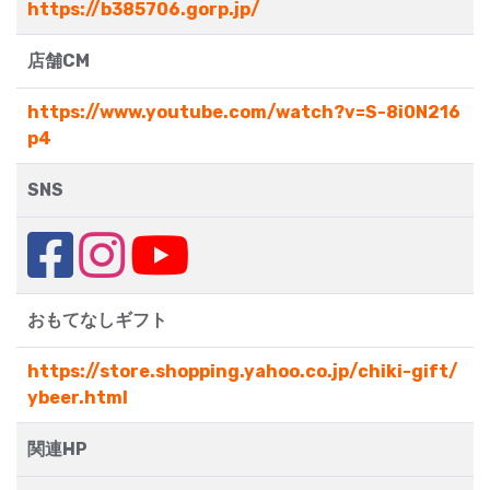
https://b385706.gorp.jp/
店舗CM
https://www.youtube.com/watch?v=S-8i0N216
p4
SNS
おもてなしギフト
https://store.shopping.yahoo.co.jp/chiki-gift/
ybeer.html
関連HP