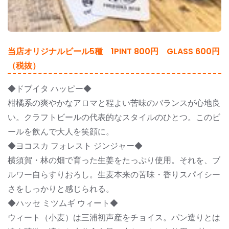
当店オリジナルビール5種 1PINT 800円 GLASS 600円
（税抜）
◆ドブイタ ハッピー◆
柑橘系の爽やかなアロマと程よい苦味のバランスが心地良
い。クラフトビールの代表的なスタイルのひとつ。このビ
ールを飲んで大人を笑顔に。
◆ヨコスカ フォレスト ジンジャー◆
横須賀・林の畑で育った生姜をたっぷり使用。それを、ブ
ルワー自らすりおろし。生麦本来の苦味・香りスパイシー
さをしっかりと感じられる。
◆ハッセ ミツムギ ウィート◆
ウィート（小麦）は三浦初声産をチョイス。パン造りとは