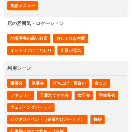
英語メニュー
店の雰囲気・ロケーション
地場産率の高いお店
おしゃれな空間
インテリアにこだわり
店員が元気
利用シーン
夜宴会
昼宴会
打ち上げ・寄合い
合コン
ファミリー
子連れでママ会
女子会
学生宴会
ウェディングパーティ
ビジネスイベント（企業向けパーティ）
接待
仕事帰りのサク飲み・サク飯