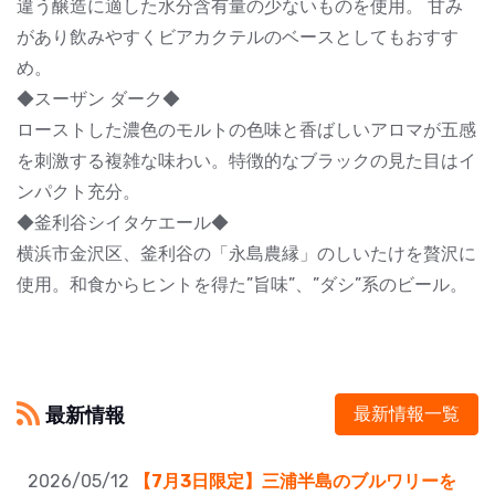
違う醸造に適した水分含有量の少ないものを使用。 甘み
があり飲みやすくビアカクテルのベースとしてもおすす
め。
◆スーザン ダーク◆
ローストした濃色のモルトの色味と香ばしいアロマが五感
を刺激する複雑な味わい。特徴的なブラックの見た目はイ
ンパクト充分。
◆釜利谷シイタケエール◆
横浜市金沢区、釜利谷の「永島農縁」のしいたけを贅沢に
使用。和食からヒントを得た”旨味”、”ダシ”系のビール。
最新情報
最新情報一覧
2026/05/12
【7月3日限定】三浦半島のブルワリーを