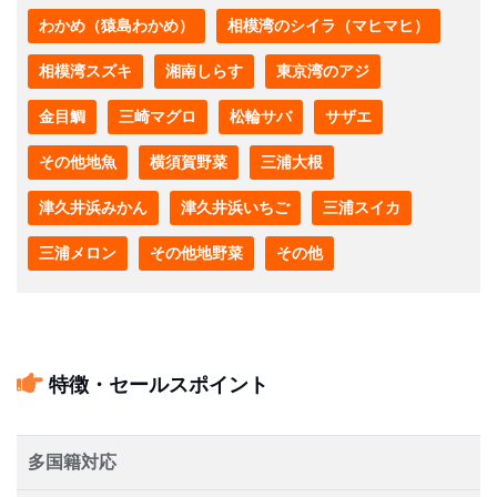
わかめ（猿島わかめ）
相模湾のシイラ（マヒマヒ）
相模湾スズキ
湘南しらす
東京湾のアジ
金目鯛
三崎マグロ
松輪サバ
サザエ
その他地魚
横須賀野菜
三浦大根
津久井浜みかん
津久井浜いちご
三浦スイカ
三浦メロン
その他地野菜
その他
特徴・セールスポイント
多国籍対応