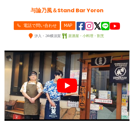
与論乃風＆Stand Bar Yoron
電話で問い合わせ
MAP
汐入・JR横須賀
居酒屋・小料理・割烹
Play