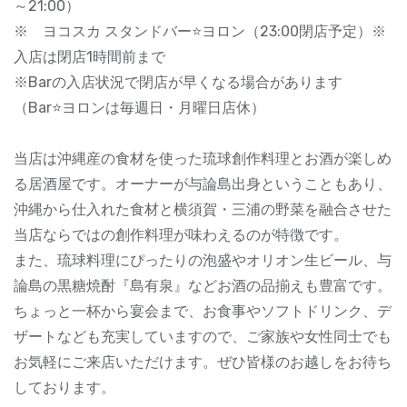
～21:00）
※ ヨコスカ スタンドバー⭐ヨロン（23:00閉店予定）※
入店は閉店1時間前まで
※Barの入店状況で閉店が早くなる場合があります
（Bar⭐ヨロンは毎週日・月曜日店休）
当店は沖縄産の食材を使った琉球創作料理とお酒が楽しめ
る居酒屋です。オーナーが与論島出身ということもあり、
沖縄から仕入れた食材と横須賀・三浦の野菜を融合させた
当店ならではの創作料理が味わえるのが特徴です。
また、琉球料理にぴったりの泡盛やオリオン生ビール、与
論島の黒糖焼酎『島有泉』などお酒の品揃えも豊富です。
ちょっと一杯から宴会まで、お食事やソフトドリンク、デ
ザートなども充実していますので、ご家族や女性同士でも
お気軽にご来店いただけます。ぜひ皆様のお越しをお待ち
しております。