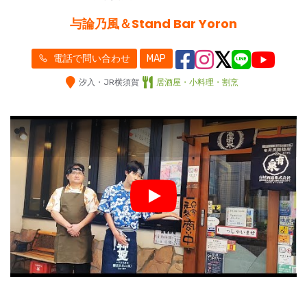
与論乃風＆Stand Bar Yoron
電話で問い合わせ
MAP
汐入・JR横須賀
居酒屋・小料理・割烹
Play