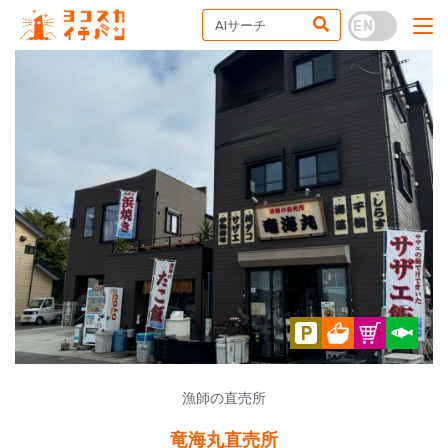
漁師の直売所
竜海丸直売所