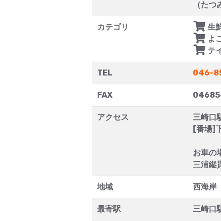
（たつ
カテゴリ
生
よ
テ
TEL
046-8
FAX
04685
アクセス
三崎口
[番場]
お車の
三浦縦
地域
西海岸
最寄駅
三崎口