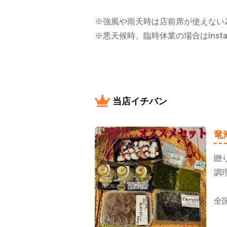
※強風や雨天時は店前席が使えない
※悪天候時、臨時休業の場合はIns
当店イチバン
竜
贈
調
全