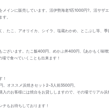
メインに販売しています。活伊勢海老1匹1000円?。活サザエ1
ます。
く、たこ、アオリイカ、シイラ、塩蔵わかめ、とこぶし等、季
ざいます。たこ飯400円、めかぶ丼400円、(あかもく味噌汁セ
その場で食べていくことも出来ます！
す！
0円。オススメ浜焼きセット2~3人前3500円。
購入のお客様には焼台をお貸ししますので、その場でリアル浜焼
ンチもお待ちしております！