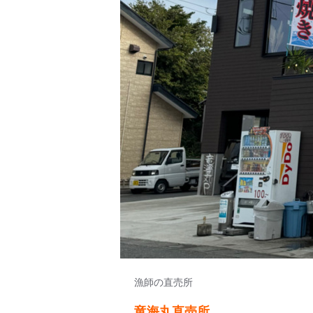
漁師の直売所
竜海丸直売所