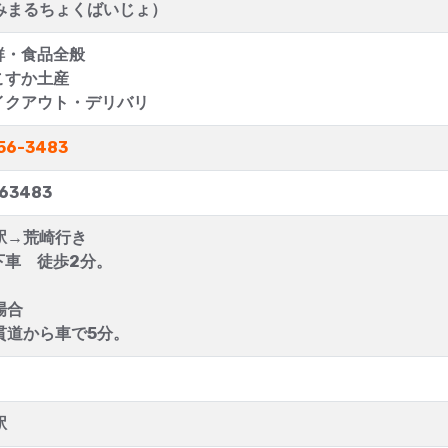
みまるちょくばいじょ）
鮮・食品全般
こすか土産
イクアウト・デリバリ
56-3483
63483
駅→荒崎行き
下車 徒歩2分。
場合
貫道から車で5分。
駅