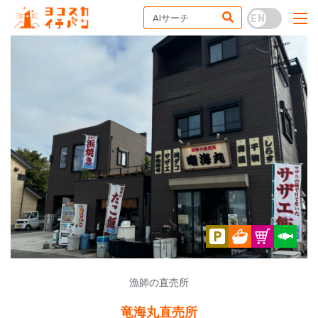
漁師の直売所
竜海丸直売所