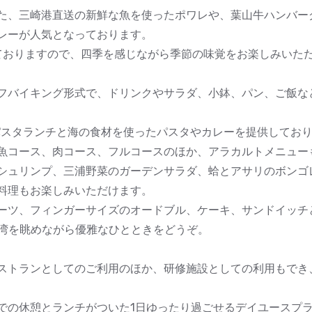
た、三崎港直送の新鮮な魚を使ったポワレや、葉山牛ハンバー
レーが人気となっております。
ておりますので、四季を感じながら季節の味覚をお楽しみいた
ハーフバイキング形式で、ドリンクやサラダ、小鉢、パン、ご飯
パスタランチと海の食材を使ったパスタやカレーを提供してお
魚コース、肉コース、フルコースのほか、アラカルトメニュー
シュリンプ、三浦野菜のガーデンサラダ、蛤とアサリのボンゴ
料理もお楽しみいただけます。
ーツ、フィンガーサイズのオードブル、ケーキ、サンドイッチ
模湾を眺めながら優雅なひとときをどうぞ。
ストランとしてのご利用のほか、研修施設としての利用もでき
での休憩とランチがついた1日ゆったり過ごせるデイユースプ