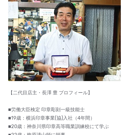
【二代目店主・長澤 豊 プロフィール】
■労働大臣検定 印章彫刻一級技能士
■19歳：横浜印章事業(協)入社（4年間）
■20歳：神奈川県印章高等職業訓練校にて学ぶ
■22歳：梅原清山師に師事