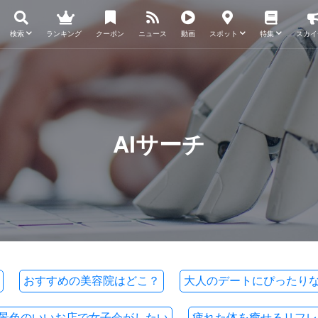
検索
ランキング
クーポン
ニュース
動画
スポット
特集
スカイ
AIサーチ
おすすめの美容院はどこ？
大人のデートにぴったり
景色のいいお店で女子会がしたい
疲れた体を癒せるリフレ