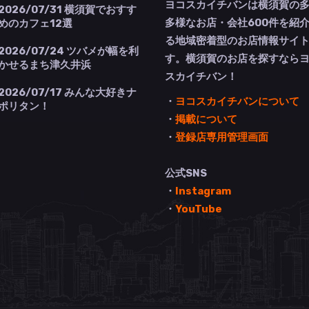
ヨコスカイチバンは横須賀の
2026/07/31
横須賀でおすす
多様なお店・会社600件を紹
めのカフェ12選
る地域密着型のお店情報サイ
2026/07/24
ツバメが幅を利
す。横須賀のお店を探すなら
かせるまち津久井浜
スカイチバン！
2026/07/17
みんな大好きナ
・
ヨコスカイチバンについて
ポリタン！
・
掲載について
・
登録店専用管理画面
公式SNS
・
Instagram
・
YouTube